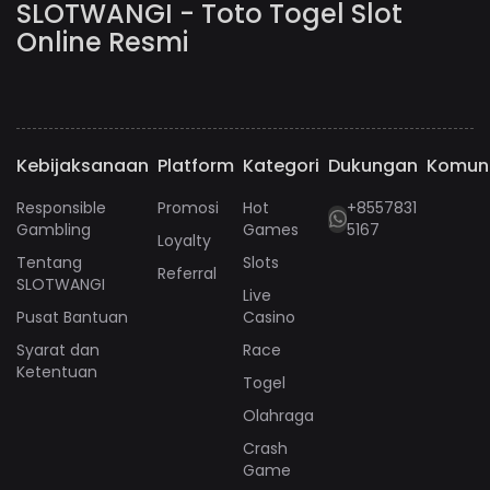
SLOTWANGI - Toto Togel Slot
Online Resmi
Kebijaksanaan
Platform
Kategori
Dukungan
Komun
Responsible
Promosi
Hot
+8557831
Gambling
Games
5167
Loyalty
Tentang
Slots
Referral
SLOTWANGI
Live
Pusat Bantuan
Casino
Syarat dan
Race
Ketentuan
Togel
Olahraga
Crash
Game