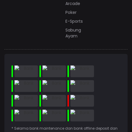
Arcade
Poker
E-Sports
Sabung
Ayam
* Selama bank maintenance dan bank offline deposit dan