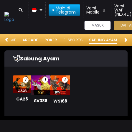
Versi
Main di
Versi
WAP
Telegram
Mobile
(NEX4D)
MASUK
DAFTA
SH GAME
ARCADE
POKER
E-SPORTS
SABUNG AYAM
PRO
Sabung Ayam
i
i
i
GA28
SV388
WS168