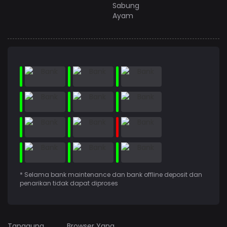
Sabung
Ayam
* Selama bank maintenance dan bank offline deposit dan
penarikan tidak dapat diproses
Tanggung
Browser Yang