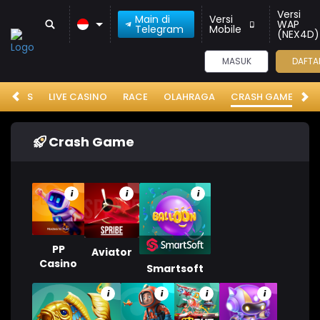
Versi
Main di
Versi
WAP
Telegram
Mobile
(NEX4D)
MASUK
DAFTA
SLOTS
LIVE CASINO
RACE
OLAHRAGA
CRASH GAME
A
Crash Game
i
i
i
PP
Aviator
Casino
Smartsoft
i
i
i
i