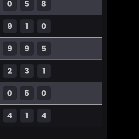
0
5
8
9
1
0
9
9
5
2
3
1
0
5
0
4
1
4