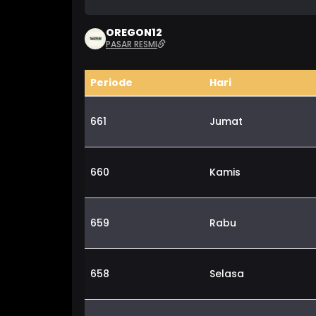
OREGON12
PASAR RESMI
Periode
Hari
661
Jumat
660
Kamis
659
Rabu
658
Selasa