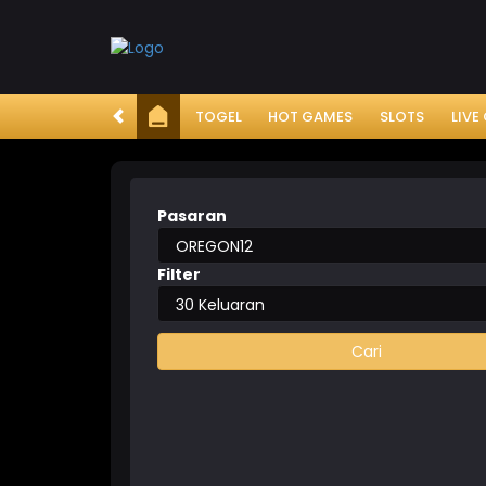
TOGEL
HOT GAMES
SLOTS
LIVE
Pasaran
Filter
Cari