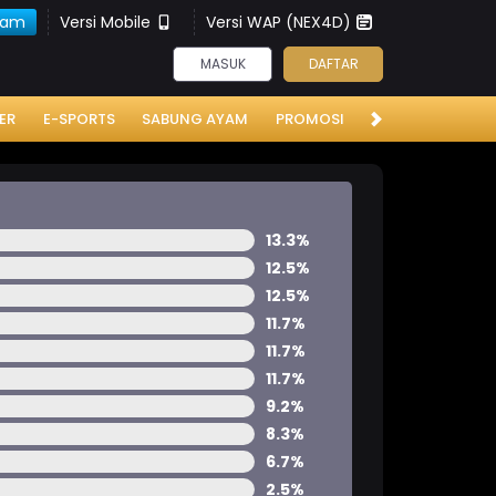
gram
Versi Mobile
Versi WAP (NEX4D)
MASUK
DAFTAR
ER
E-SPORTS
SABUNG AYAM
PROMOSI
13.3%
12.5%
12.5%
11.7%
11.7%
11.7%
9.2%
8.3%
6.7%
2.5%