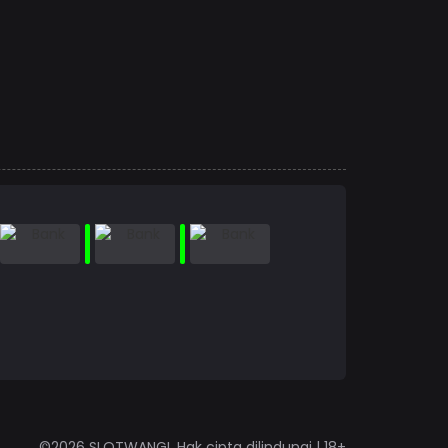
©2026 SLOTWANGI. Hak cipta dilindungi | 18+