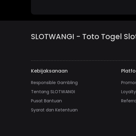
SLOTWANGI - Toto Togel Slo
Kebijaksanaan
Platf
Responsible Gambling
Promos
Tentang SLOTWANGI
Loyalty
Pusat Bantuan
Referra
Syarat dan Ketentuan