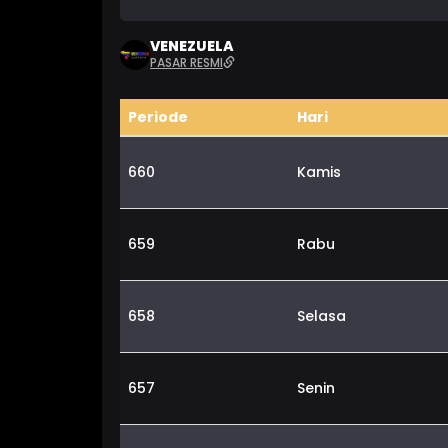
VENEZUELA
PASAR RESMI
Periode
Hari
660
Kamis
659
Rabu
658
Selasa
657
Senin