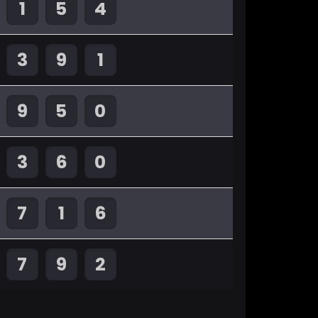
1
5
4
3
9
1
9
5
0
3
6
0
7
1
6
7
9
2