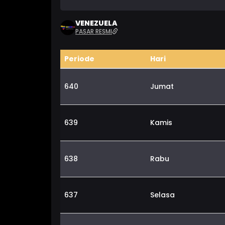
VENEZUELA
PASAR RESMI
Periode
Hari
640
Jumat
639
Kamis
638
Rabu
637
Selasa