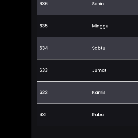
636
Senin
635
Minggu
634
Sabtu
633
Jumat
632
Kamis
631
Rabu