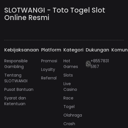
SLOTWANGI - Toto Togel Slot
Online Resmi
Kebijaksanaan
Platform
Kategori
Dukungan
Komun
Responsible
Promosi
Hot
+8557831
Gambling
Games
5167
Loyalty
Tentang
Slots
Referral
SLOTWANGI
Live
Pusat Bantuan
Casino
Syarat dan
Race
Ketentuan
Togel
Olahraga
Crash