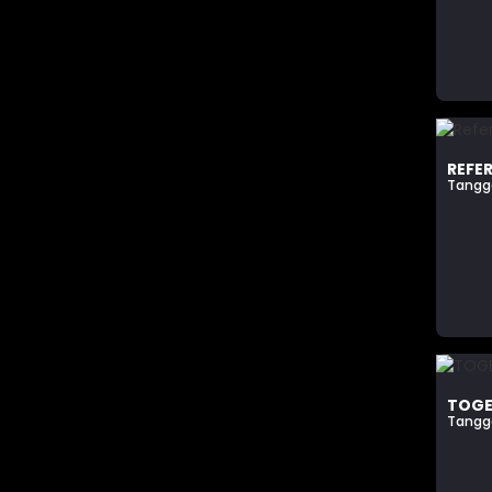
REFE
Tangga
TOGE
Tangga