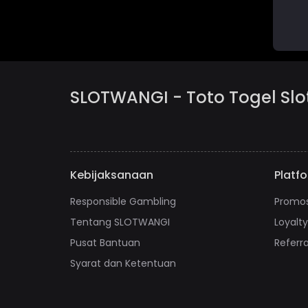
SLOTWANGI - Toto Togel Slo
Kebijaksanaan
Platf
Responsible Gambling
Promos
Tentang SLOTWANGI
Loyalty
Pusat Bantuan
Referra
Syarat dan Ketentuan