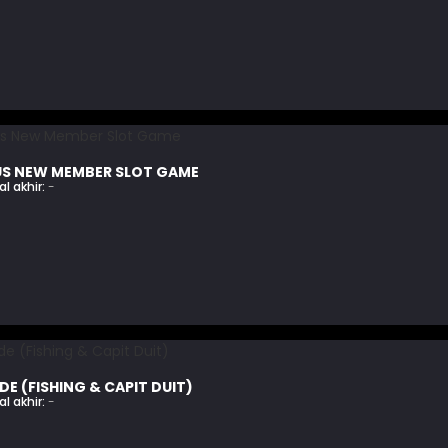
S NEW MEMBER SLOT GAME
l akhir:
-
E (FISHING & CAPIT DUIT)
l akhir:
-