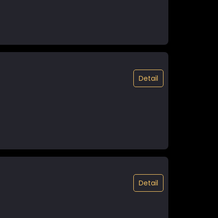
Detail
Detail