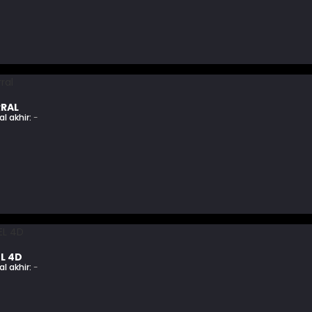
RRAL
l akhir:
-
L 4D
l akhir:
-