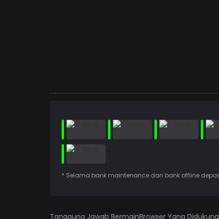
* Selama bank maintenance dan bank offline deposi
Tanggung Jawab Bermain
Browser Yang Didukung